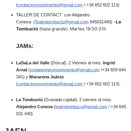
(
contactoymovimiento@gmail.com
/ +34 652 602 113)
TALLER DE CONTACT con Alejandro
La
Conesa
(
Teatrotombuctu@gmail.com
645031440) –
Tombuctú
(haza grande). Martes 19:30-21h
JAMs:
LaSaLa
del
Valle
(Dúrcal). 2 Viernes al mes.
Ingrid
Arnal
(
yogaperineymovimiento@gmail.com
/+34 659 844
341) y
Macarena Juárez
(
contactoymovimiento@gmail.com
/ +34 652 602 113).
La
Tombuctú
(Granada capital). 2 viernes al mes.
Alejandro Conesa
(
teatrotombucu@gmail.com
/ +34 645
031 440)