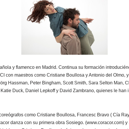
añola y flamenco en Madrid. Continua su formación introducié
 CI con maestros como Cristiane Boullosa y Antonio del Olmo, y 
örg Hassman, Peter Bingham, Scott Smith, Sara Selton Man, Chri
atie Duck, Daniel Lepkoff y David Zambrano, quienes le han inf
 coreógrafos como Cristiane Boullosa, Francesc Bravo ( Cía Ra
acor danza con su primera obra Sosiego. (www.coracor.com) y